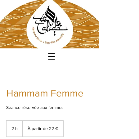
Hammam Femme
Seance réservée aux femmes
À
partir
2 h
2
À partir de 22 €
de
22
h
euros