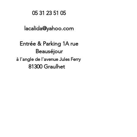
05 31 23 51 05
lacalida@yah
oo.co
m
Entrée & Parking 1A rue
Beauséjour
à l'angle de l'avenue Jules
Ferry
813
00
Graulhet